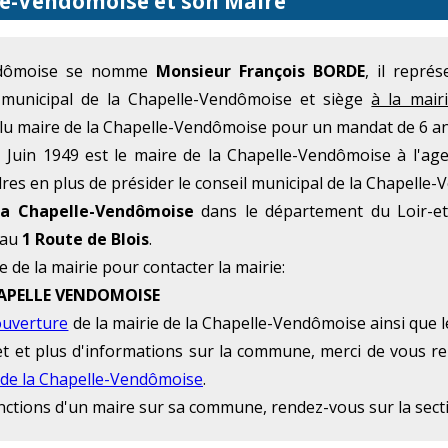
lle-Vendômoise et son Maire
endômoise se nomme
Monsieur François BORDE
, il repré
 municipal de la Chapelle-Vendômoise et siège
à la mair
lu maire de la Chapelle-Vendômoise pour un mandat de 6 ans
Juin 1949 est le maire de la Chapelle-Vendômoise à l'ag
dres en plus de présider le conseil municipal de la Chapelle
la Chapelle-Vendômoise
dans le département du Loir-et
 au
1 Route de Blois
.
e de la mairie pour contacter la mairie:
CHAPELLE VENDOMOISE
ouverture
de la mairie de la Chapelle-Vendômoise ainsi que 
rnet et plus d'informations sur la commune, merci de vous r
 de la Chapelle-Vendômoise
.
onctions d'un maire sur sa commune, rendez-vous sur la sec