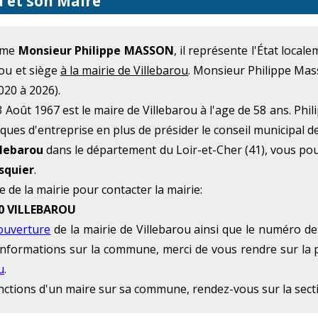
u et son Maire
omme
Monsieur Philippe MASSON
, il représente l'État loca
rou et siège
à la mairie de Villebarou
. Monsieur Philippe Mas
020 à 2026).
oût 1967 est le maire de Villebarou à l'age de 58 ans. Phi
ques d'entreprise en plus de présider le conseil municipal de
llebarou
dans le département du Loir-et-Cher (41), vous po
squier
.
e de la mairie pour contacter la mairie:
00 VILLEBAROU
'ouverture
de la mairie de Villebarou ainsi que le numéro de 
 d'informations sur la commune, merci de vous rendre sur la 
u
.
onctions d'un maire sur sa commune, rendez-vous sur la sec