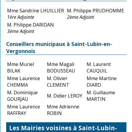
Mme Sandrine LHUILLIER
M. Philippe PRUDHOMME
1ère Adjointe
2ème Adjoint
M. Philippe DARIDAN
3ème Adjoint
Conseillers municipaux à Saint-Lubin-en-
Vergonnois
Mme Muriel
Mme Magali
M. Laurent
BILAK
BODUSSEAU
CAUQUIL
Mme Laurence
M. Olivier
Mme Martine
CHEMMA
CLEMENT
DIARD
M. Dominique
M. Guillaume
M. Didier LEROY
GOURJAU
MARTIN
Mme Laurence
Mme Adrienne
RAFFRAY
ROBIN
Les Mairies voisines à Saint-Lubin-