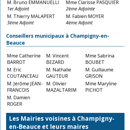
M. Bruno EMMANUELLI
Mme Clarisse PASQUIER
1er Adjoint
2ème Adjointe
M. Thierry MALAPERT
M. Fabien MOYER
3ème Adjoint
4ème Adjoint
Conseillers municipaux à Champigny-en-
Beauce
Mme Catherine
M. Vincent
Mme Sabrina
BARROT
BEZARD
BOUBET
M. Eric
M. Nathalie
M. Guillaume
COUTANCEAU
GAUTEUR
GRISON
M. Jérôme JEAN-
M. Olivier
Mme Maryline
FRANCOIS
MAZALTARIM
PICHOT
M. Damien
ROGER
Les Mairies voisines à Champigny-
en-Beauce et leurs maires