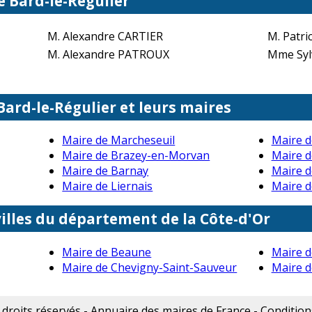
e Bard-le-Régulier
M. Alexandre CARTIER
M. Patr
M. Alexandre PATROUX
Mme Syl
Bard-le-Régulier et leurs maires
Maire de Marcheseuil
Maire d
Maire de Brazey-en-Morvan
Maire d
Maire de Barnay
Maire d
Maire de Liernais
Maire 
illes du département de la Côte-d'Or
Maire de Beaune
Maire 
Maire de Chevigny-Saint-Sauveur
Maire d
droits réservés - Annuaire des maires de France -
Conditions