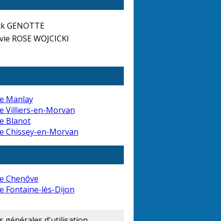
ick GENOTTE
vie ROSE WOJCICKI
e Manlay
e Villiers-en-Morvan
e Blanot
de Chissey-en-Morvan
de Chenôve
e Fontaine-lès-Dijon
 générales d'utilisation