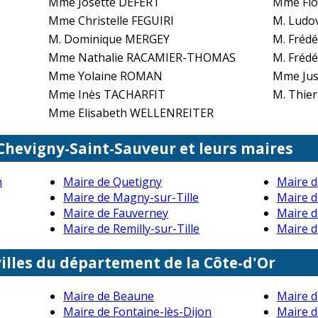
Mme Josette DEFERT
Mme Flo
Mme Christelle FEGUIRI
M. Ludo
M. Dominique MERGEY
M. Frédé
Mme Nathalie RACAMIER-THOMAS
M. Fréd
Mme Yolaine ROMAN
Mme Jus
Mme Inès TACHARFIT
M. Thie
Mme Elisabeth WELLENREITER
 Chevigny-Saint-Sauveur et leurs maires
n
Maire de Quetigny
Maire d
Maire de Magny-sur-Tille
Maire d'
Maire de Fauverney
Maire d
Maire de Remilly-sur-Tille
Maire d
illes du département de la Côte-d'Or
Maire de Beaune
Maire 
Maire de Fontaine-lès-Dijon
Maire d