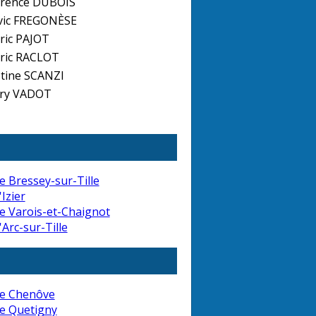
rence DUBOIS
vic FREGONÈSE
ric PAJOT
éric RACLOT
tine SCANZI
rry VADOT
e Bressey-sur-Tille
Izier
e Varois-et-Chaignot
'Arc-sur-Tille
de Chenôve
e Quetigny