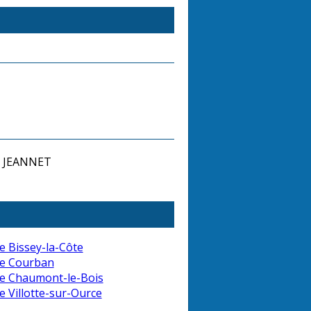
en JEANNET
e Bissey-la-Côte
de Courban
e Chaumont-le-Bois
e Villotte-sur-Ource