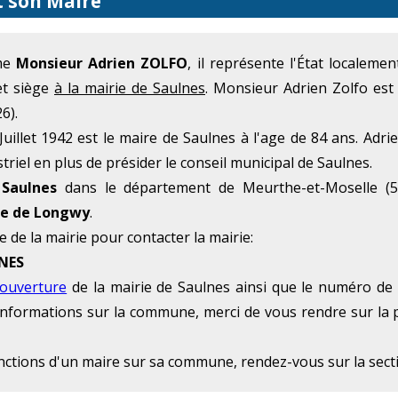
t son Maire
mme
Monsieur Adrien ZOLFO
, il représente l'État localem
et siège
à la mairie de Saulnes
. Monsieur Adrien Zolfo est
6).
illet 1942 est le maire de Saulnes à l'age de 84 ans. Adri
striel en plus de présider le conseil municipal de Saulnes.
Saulnes
dans le département de Meurthe-et-Moselle (5
ue de Longwy
.
e de la mairie pour contacter la mairie:
LNES
'ouverture
de la mairie de Saulnes ainsi que le numéro de t
 d'informations sur la commune, merci de vous rendre sur la 
onctions d'un maire sur sa commune, rendez-vous sur la sec