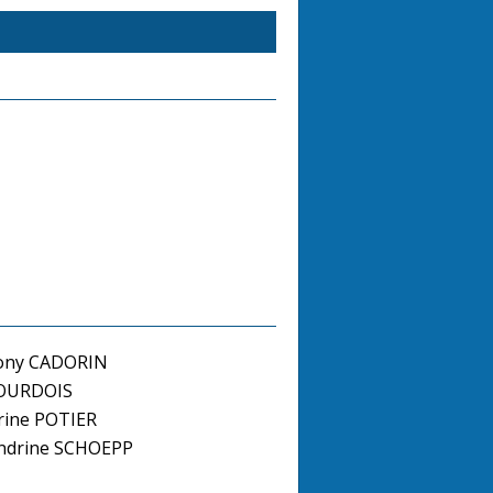
ony CADORIN
 JOURDOIS
ine POTIER
ndrine SCHOEPP