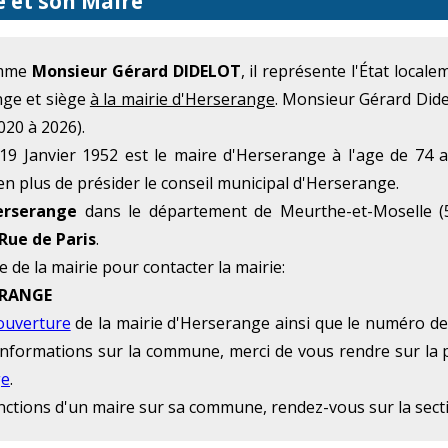
e et son Maire
omme
Monsieur Gérard DIDELOT
, il représente l'État loca
nge et siège
à la mairie d'Herserange
. Monsieur Gérard Dide
020 à 2026).
9 Janvier 1952 est le maire d'Herserange à l'age de 74 
en plus de présider le conseil municipal d'Herserange.
erserange
dans le département de Meurthe-et-Moselle (
Rue de Paris
.
e de la mairie pour contacter la mairie:
SERANGE
ouverture
de la mairie d'Herserange ainsi que le numéro de 
 d'informations sur la commune, merci de vous rendre sur la 
ge
.
onctions d'un maire sur sa commune, rendez-vous sur la sec