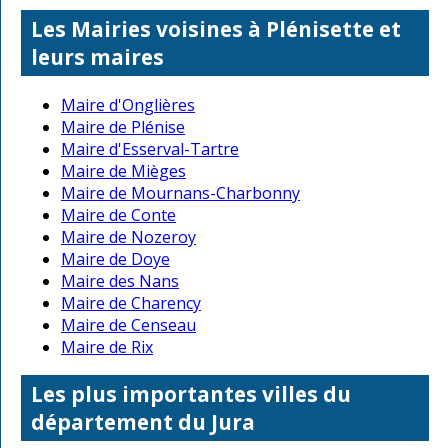
Les Mairies voisines à Plénisette et
leurs maires
Maire d'Onglières
Maire de Plénise
Maire d'Esserval-Tartre
Maire de Mièges
Maire de Mournans-Charbonny
Maire de Conte
Maire de Nozeroy
Maire de Doye
Maire des Nans
Maire de Charency
Maire de Censeau
Maire de Rix
Les plus importantes villes du
département du Jura