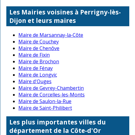
Les Mairies voisines à Perrigny-lès-
Dijon et leurs maires
Maire de Marsannay-la-Côte
Maire de Couchey
Maire de Chenôve
Maire de Fixin
Maire de Brochon
Maire de Fénay
Maire de Longvic
Maire d'Ouges
Maire de Gevrey-Chambertin
Maire de Corcelles-les-Monts
Maire de Saulon-la-Rue
Maire de Saint-Philibert
Les plus importantes villes du
département de la Côte-d'Or