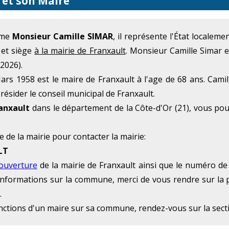
 et son Maire
mme
Monsieur Camille SIMAR
, il représente l'État localem
 et siège
à la mairie de Franxault
. Monsieur Camille Simar e
2026).
rs 1958 est le maire de Franxault à l'age de 68 ans. Camill
résider le conseil municipal de Franxault.
anxault
dans le département de la Côte-d'Or (21), vous po
e de la mairie pour contacter la mairie:
LT
'ouverture
de la mairie de Franxault ainsi que le numéro de 
 d'informations sur la commune, merci de vous rendre sur la 
.
onctions d'un maire sur sa commune, rendez-vous sur la sec