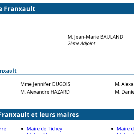
e Franxault
M. Jean-Marie BAULAND
2ème Adjoint
anxault
Mme Jennifer DUGOIS
M. Alex
M. Alexandre HAZARD
M. Dani
 Franxault et leurs maires
rre
Maire de Tichey
Maire d