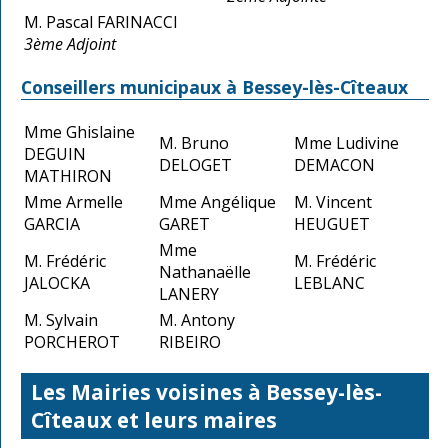
M. Pascal FARINACCI
3ème Adjoint
Conseillers municipaux à Bessey-lès-Cîteaux
Mme Ghislaine
M. Bruno
Mme Ludivine
DEGUIN
DELOGET
DEMACON
MATHIRON
Mme Armelle
Mme Angélique
M. Vincent
GARCIA
GARET
HEUGUET
Mme
M. Frédéric
M. Frédéric
Nathanaëlle
JALOCKA
LEBLANC
LANERY
M. Sylvain
M. Antony
PORCHEROT
RIBEIRO
Les Mairies voisines à Bessey-lès-
Cîteaux et leurs maires