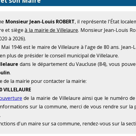
 et son Maire
mme
Monsieur Jean-Louis ROBERT
, il représente l'État loca
ure et siège
à la mairie de Villelaure
. Monsieur Jean-Louis Rob
020 à 2026).
ai 1946 est le maire de Villelaure à l'age de 80 ans. Jean-
en plus de présider le conseil municipal de Villelaure.
llelaure
dans le département du Vaucluse (84), vous pouve
ulin
.
e de la mairie pour contacter la mairie:
0 VILLELAURE
'ouverture
de la mairie de Villelaure ainsi que le numéro de 
 d'informations sur la commune, merci de vous rendre sur la 
.
onctions d'un maire sur sa commune, rendez-vous sur la sec