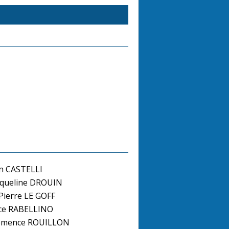
en CASTELLI
queline DROUIN
Pierre LE GOFF
ice RABELLINO
émence ROUILLON