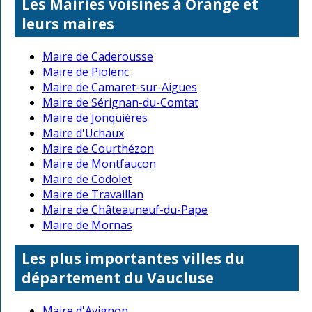
Les Mairies voisines à Orange et
leurs maires
Maire de Caderousse
Maire de Piolenc
Maire de Camaret-sur-Aigues
Maire de Sérignan-du-Comtat
Maire de Jonquières
Maire d'Uchaux
Maire de Courthézon
Maire de Montfaucon
Maire de Codolet
Maire de Travaillan
Maire de Châteauneuf-du-Pape
Maire de Mornas
Les plus importantes villes du
département du Vaucluse
Maire d'Avignon