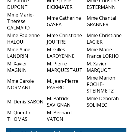
M. Patrice
Mme Joëlle
Mme Christine
DUPONT
EICKMAYER
ESTERMANN
Mme Marie-
Mme Catherine
Mme Chantal
Thérèse
GASPA
GRABNER
GALMARD
Mme Fabienne
Mme Christiane
Mme Christiane
HALOUI
JOUFFRE
LAGIER
Mme Aline
M. Gilles
Mme Marie-
LANDRIN
LAROYENNE
France LORHO
M. Xavier
M. Pierre
M. Xavier
MAGNIN
MARQUESTAUT
MARQUOT
Mme Marion
Mme Carole
M. Jean-Pierre
ROCHE-
NORMANI
PASERO
STEINMETZ
M. Patrick
Mme Déborah
M. Denis SABON
SAVIGNAN
SOLIMEO
M. Quentin
M. Bernard
THOMAS
VATON