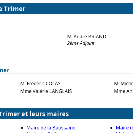
e Trimer
M. André BRIAND
2ème Adjoint
imer
M. Frédéric COLAS
M. Mich
Mme Valérie LANGLAIS
Mme Ann
 Trimer et leurs maires
Maire de la Baussaine
Maire d