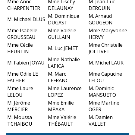
Mme Anne
Mme Liseby
M. Jean-Luc
CHARPENTIER
DELAUNAY
DEROUIN
M. Dominique
M. Arnaud
M. Michaël DLUS
DUGAST
GOUGEON
Mme Isabelle
Mme Valérie
Mme Maryvonne
GROUSSEAU
GUILLAIN
HERVY
Mme Cécile
Mme Christelle
M. Luc JEMET
HEURTIN
JOLLIVET
Mme Nathalie
M. Fabien JOYAU
M. Michel LAUR
LAPICA
Mme Odile LE
M. Marc
Mme Capucine
FALHER
LEFRANC
LELOU
Mme Laure
Mme Laurence
M. Dominic
LELOU
LOPEZ
MANSUETO
M. Jérôme
Mme Emilie
Mme Martine
MERCIER
MPAKA
OGER
M. Moussa
Mme Valérie
M. Damien
TCHAIBOU
THÉBAULT
VALLET