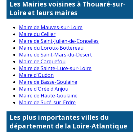
Les Mairies voisines à Thouaré-sur-
Loire et leurs maires
Maire de Mauves-sur-Loire
Maire du Cellier
Maire de Saint-Julien-de-Concelles
Maire du Loroux-Bottereau
Maire de Saint-Mars-du-Désert
Maire de Carquefou
Maire de Sainte-Luce-sur-Loire
Maire d'Oudon
Maire de Basse-Goulaine
Maire d'Orée d'Anjou
Maire de Haute-Goulaine
Maire de Sucé-sur-Erdre
Les plus importantes villes du
département de la Loire-Atlantique