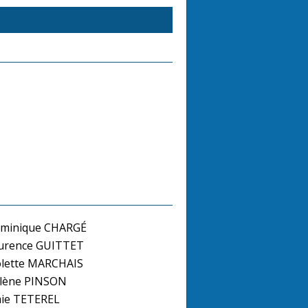
minique CHARGÉ
urence GUITTET
lette MARCHAIS
lène PINSON
mie TETEREL