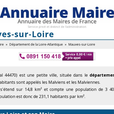
Service privé et distinct de l'administration
es-sur-Loire
ire
»
Département de la Loire-Atlantique
»
Mauves-sur-Loire
l 44470) est une petite ville, située dans le
départemen
habitants sont appelés les Malviens et les Malviennes.
 s'étend sur 14,8 km² et compte une population de 3 409
ulation est donc de 231,1 habitants par km².