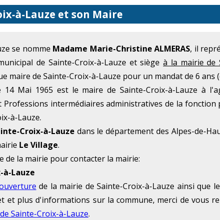
oix-à-Lauze et son Maire
auze se nomme
Madame Marie-Christine ALMERAS
, il rep
municipal de Sainte-Croix-à-Lauze et siège
à la mairie de
ue maire de Sainte-Croix-à-Lauze pour un mandat de 6 ans (
4 Mai 1965 est le maire de Sainte-Croix-à-Lauze à l'ag
 Professions intermédiaires administratives de la fonction 
oix-à-Lauze.
inte-Croix-à-Lauze
dans le département des Alpes-de-Hau
mairie
Le Village
.
e de la mairie pour contacter la mairie:
x-à-Lauze
'ouverture
de la mairie de Sainte-Croix-à-Lauze ainsi que l
rnet et plus d'informations sur la commune, merci de vous r
 de Sainte-Croix-à-Lauze
.