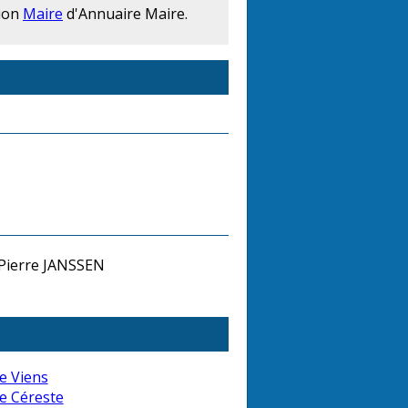
tion
Maire
d'Annuaire Maire.
-Pierre JANSSEN
e Viens
e Céreste