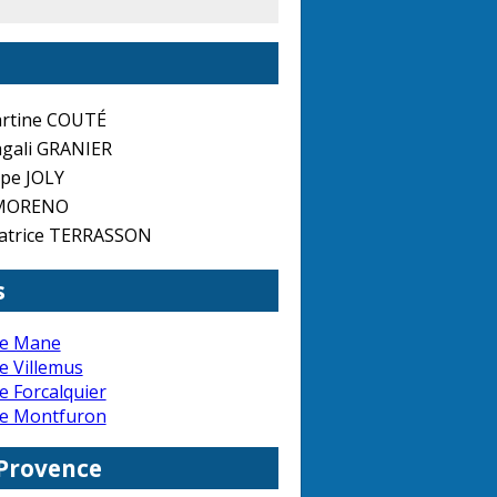
rtine COUTÉ
gali GRANIER
ppe JOLY
 MORENO
trice TERRASSON
s
de Mane
e Villemus
e Forcalquier
de Montfuron
-Provence