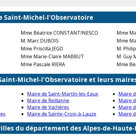
e Saint-Michel-l'Observatoire
Mme Béatrice CONSTANTINESCO
Mme Ma
M. Marc DUBOIS
Mme Ma
Mme Priscilla JEGO
M. Phili
Mme Marie-Claire MABBUT
M. Guy
Mme Pascale RIERA
Mme Béa
 Saint-Michel-l'Observatoire et leurs maire
Maire de Saint-Martin-les-Eaux
Maire 
Maire de Reillanne
Maire d
Maire de Vachères
Maire d
ses
Maire de Sainte-Croix-à-Lauze
Maire 
villes du département des Alpes-de-Haute