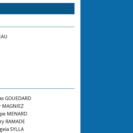
EAU
las GOUEDARD
er MAGNIEZ
ippe MENARD
rry RAMADE
ela SYLLA