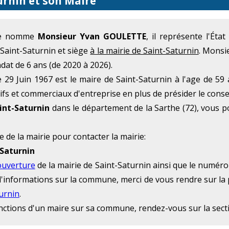
urnin et son Maire
 se nomme
Monsieur Yvan GOULETTE
, il représente l'Ét
 Saint-Saturnin et siège
à la mairie de Saint-Saturnin
. Monsi
at de 6 ans (de 2020 à 2026).
29 Juin 1967 est le maire de Saint-Saturnin à l'age de 59
ifs et commerciaux d'entreprise en plus de présider le conse
int-Saturnin
dans le département de la Sarthe (72), vous 
e de la mairie pour contacter la mairie:
-Saturnin
ouverture
de la mairie de Saint-Saturnin ainsi que le numéro
s d'informations sur la commune, merci de vous rendre sur la
turnin
.
onctions d'un maire sur sa commune, rendez-vous sur la sec