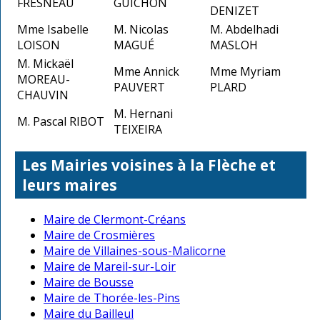
FRESNEAU
GUICHON
DENIZET
Mme Isabelle
M. Nicolas
M. Abdelhadi
LOISON
MAGUÉ
MASLOH
M. Mickaël
Mme Annick
Mme Myriam
MOREAU-
PAUVERT
PLARD
CHAUVIN
M. Hernani
M. Pascal RIBOT
TEIXEIRA
Les Mairies voisines à la Flèche et
leurs maires
Maire de Clermont-Créans
Maire de Crosmières
Maire de Villaines-sous-Malicorne
Maire de Mareil-sur-Loir
Maire de Bousse
Maire de Thorée-les-Pins
Maire du Bailleul