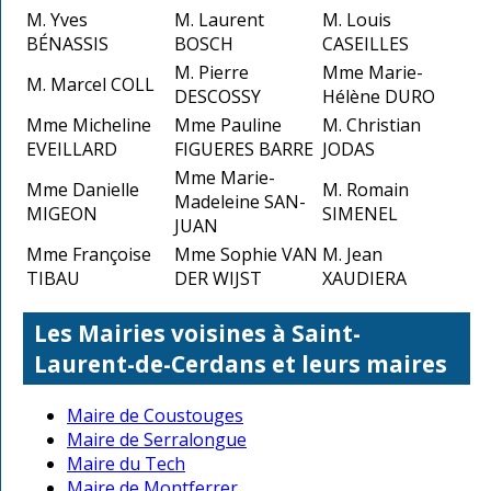
M. Yves
M. Laurent
M. Louis
BÉNASSIS
BOSCH
CASEILLES
M. Pierre
Mme Marie-
M. Marcel COLL
DESCOSSY
Hélène DURO
Mme Micheline
Mme Pauline
M. Christian
EVEILLARD
FIGUERES BARRE
JODAS
Mme Marie-
Mme Danielle
M. Romain
Madeleine SAN-
MIGEON
SIMENEL
JUAN
Mme Françoise
Mme Sophie VAN
M. Jean
TIBAU
DER WIJST
XAUDIERA
Les Mairies voisines à Saint-
Laurent-de-Cerdans et leurs maires
Maire de Coustouges
Maire de Serralongue
Maire du Tech
Maire de Montferrer