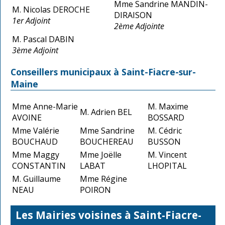
Mme Sandrine MANDIN-
M. Nicolas DEROCHE
DIRAISON
1er Adjoint
2ème Adjointe
M. Pascal DABIN
3ème Adjoint
Conseillers municipaux à Saint-Fiacre-sur-
Maine
Mme Anne-Marie
M. Maxime
M. Adrien BEL
AVOINE
BOSSARD
Mme Valérie
Mme Sandrine
M. Cédric
BOUCHAUD
BOUCHEREAU
BUSSON
Mme Maggy
Mme Joëlle
M. Vincent
CONSTANTIN
LABAT
LHOPITAL
M. Guillaume
Mme Régine
NEAU
POIRON
Les Mairies voisines à Saint-Fiacre-