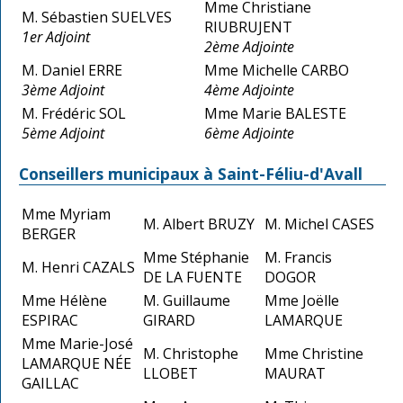
Mme Christiane
M. Sébastien SUELVES
RIUBRUJENT
1er Adjoint
2ème Adjointe
M. Daniel ERRE
Mme Michelle CARBO
3ème Adjoint
4ème Adjointe
M. Frédéric SOL
Mme Marie BALESTE
5ème Adjoint
6ème Adjointe
Conseillers municipaux à Saint-Féliu-d'Avall
Mme Myriam
M. Albert BRUZY
M. Michel CASES
BERGER
Mme Stéphanie
M. Francis
M. Henri CAZALS
DE LA FUENTE
DOGOR
Mme Hélène
M. Guillaume
Mme Joëlle
ESPIRAC
GIRARD
LAMARQUE
Mme Marie-José
M. Christophe
Mme Christine
LAMARQUE NÉE
LLOBET
MAURAT
GAILLAC