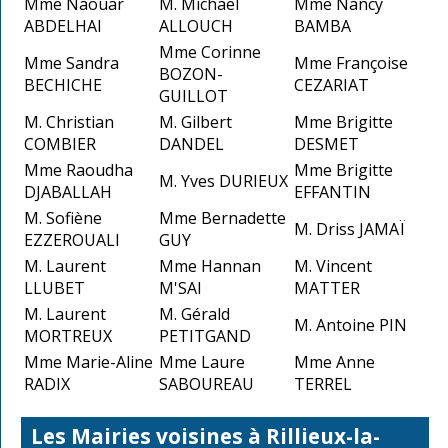
Mme Naouar
M. Michaël
Mme Nancy
ABDELHAI
ALLOUCH
BAMBA
Mme Corinne
Mme Sandra
Mme Françoise
BOZON-
BECHICHE
CEZARIAT
GUILLOT
M. Christian
M. Gilbert
Mme Brigitte
COMBIER
DANDEL
DESMET
Mme Raoudha
Mme Brigitte
M. Yves DURIEUX
DJABALLAH
EFFANTIN
M. Sofiène
Mme Bernadette
M. Driss JAMAÏ
EZZEROUALI
GUY
M. Laurent
Mme Hannan
M. Vincent
LLUBET
M'SAI
MATTER
M. Laurent
M. Gérald
M. Antoine PIN
MORTREUX
PETITGAND
Mme Marie-Aline
Mme Laure
Mme Anne
RADIX
SABOUREAU
TERREL
Les Mairies voisines à Rillieux-la-