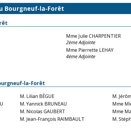
u Bourgneuf-la-Forêt
rêt
Mme Julie CHARPENTIER
2ème Adjointe
Mme Pierrette LEHAY
4ème Adjointe
ourgneuf-la-Forêt
M. Lilian BÈGUE
M. Jérô
HU
M. Yannick BRUNEAU
Mme Mi
M. Nicolas GAUBERT
Mme Mar
M. Jean-François RAIMBAULT
M. Stép