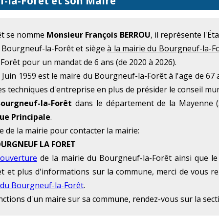
-la-Forêt et son Maire
rêt se nomme
Monsieur François BERROU
, il représente l'
u Bourgneuf-la-Forêt et siège
à la mairie du Bourgneuf-la-F
Forêt pour un mandat de 6 ans (de 2020 à 2026).
Juin 1959 est le maire du Bourgneuf-la-Forêt à l'age de 67 
es techniques d'entreprise en plus de présider le conseil mu
ourgneuf-la-Forêt
dans le département de la Mayenne (
ue Principale
.
e de la mairie pour contacter la mairie:
 BOURGNEUF LA FORET
'ouverture
de la mairie du Bourgneuf-la-Forêt ainsi que l
rnet et plus d'informations sur la commune, merci de vous r
 du Bourgneuf-la-Forêt
.
onctions d'un maire sur sa commune, rendez-vous sur la sec