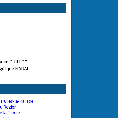
stien GUILLOT
gélique NADAL
'Hures-la-Parade
u Rozier
e la Tieule