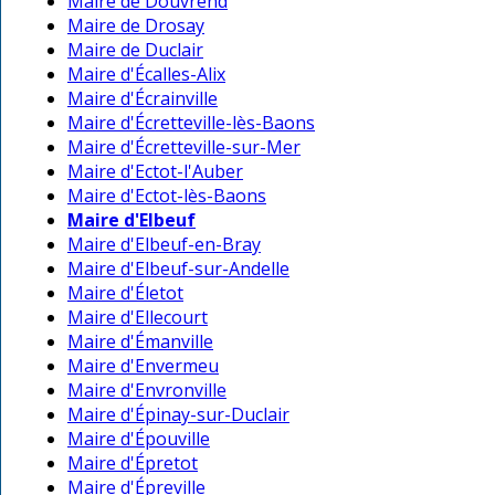
Maire de Douvrend
Maire de Drosay
Maire de Duclair
Maire d'Écalles-Alix
Maire d'Écrainville
Maire d'Écretteville-lès-Baons
Maire d'Écretteville-sur-Mer
Maire d'Ectot-l'Auber
Maire d'Ectot-lès-Baons
Maire d'Elbeuf
Maire d'Elbeuf-en-Bray
Maire d'Elbeuf-sur-Andelle
Maire d'Életot
Maire d'Ellecourt
Maire d'Émanville
Maire d'Envermeu
Maire d'Envronville
Maire d'Épinay-sur-Duclair
Maire d'Épouville
Maire d'Épretot
Maire d'Épreville