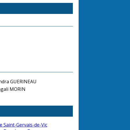
ndra GUERINEAU
gali MORIN
e Saint-Gervais-de-Vic