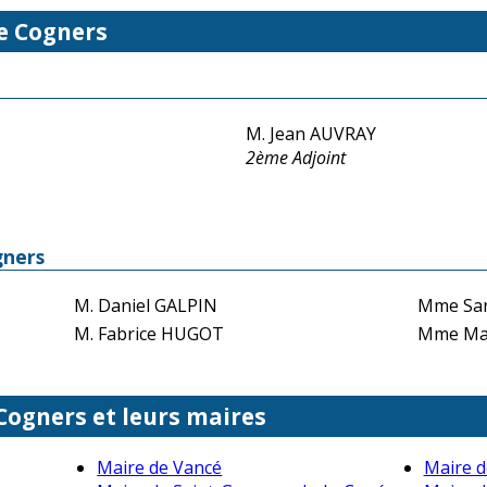
de Cogners
M. Jean AUVRAY
2ème Adjoint
gners
M. Daniel GALPIN
Mme Sa
M. Fabrice HUGOT
Mme Ma
 Cogners et leurs maires
Maire de Vancé
Maire d