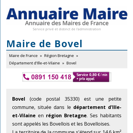
Service privé et distinct de l'administration
Maire de Bovel
Maire de France
»
Région Bretagne
»
Département d'Ille-et-Vilaine
»
Bovel
Bovel
(code postal 35330) est une petite
commune, située dans le
département d'Ille-
et-Vilaine
en
région Bretagne
. Ses habitants
sont appelés les Bovellois et les Bovelloises.
La territoire de la commune s'étend sur 14,6 km²