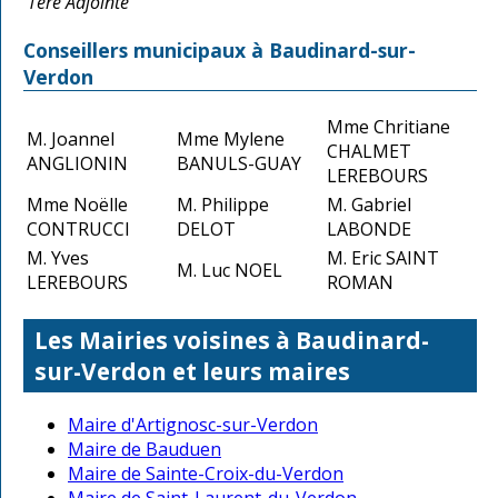
1ère Adjointe
Conseillers municipaux à Baudinard-sur-
Verdon
Mme Chritiane
M. Joannel
Mme Mylene
CHALMET
ANGLIONIN
BANULS-GUAY
LEREBOURS
Mme Noëlle
M. Philippe
M. Gabriel
CONTRUCCI
DELOT
LABONDE
M. Yves
M. Eric SAINT
M. Luc NOEL
LEREBOURS
ROMAN
Les Mairies voisines à Baudinard-
sur-Verdon et leurs maires
Maire d'Artignosc-sur-Verdon
Maire de Bauduen
Maire de Sainte-Croix-du-Verdon
Maire de Saint-Laurent-du-Verdon