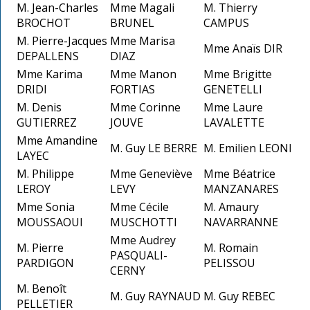
M. Jean-Charles
Mme Magali
M. Thierry
BROCHOT
BRUNEL
CAMPUS
M. Pierre-Jacques
Mme Marisa
Mme Anaïs DIR
DEPALLENS
DIAZ
Mme Karima
Mme Manon
Mme Brigitte
DRIDI
FORTIAS
GENETELLI
M. Denis
Mme Corinne
Mme Laure
GUTIERREZ
JOUVE
LAVALETTE
Mme Amandine
M. Guy LE BERRE
M. Emilien LEONI
LAYEC
M. Philippe
Mme Geneviève
Mme Béatrice
LEROY
LEVY
MANZANARES
Mme Sonia
Mme Cécile
M. Amaury
MOUSSAOUI
MUSCHOTTI
NAVARRANNE
Mme Audrey
M. Pierre
M. Romain
PASQUALI-
PARDIGON
PELISSOU
CERNY
M. Benoît
M. Guy RAYNAUD
M. Guy REBEC
PELLETIER