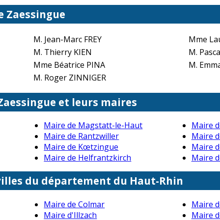
de Zaessingue
M. Jean-Marc FREY
Mme La
M. Thierry KIEN
M. Pasc
Mme Béatrice PINA
M. Emm
M. Roger ZINNIGER
 Zaessingue et leurs maires
Maire de Magstatt-le-Haut
Maire d
Maire de Rantzwiller
Maire 
Maire de Kœtzingue
Maire d
Maire de Helfrantzkirch
Maire d
villes du département du Haut-Rhin
Maire de Colmar
Maire d
Maire d'Illzach
Maire d