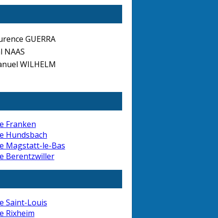
urence GUERRA
al NAAS
anuel WILHELM
e Franken
de Hundsbach
e Magstatt-le-Bas
e Berentzwiller
e Saint-Louis
e Rixheim