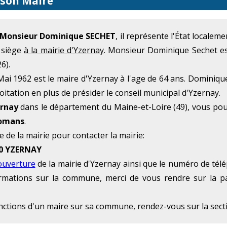
 son Maire
Monsieur Dominique SECHET
, il représente l'État locale
t siège
à la mairie d'Yzernay
. Monsieur Dominique Sechet es
6).
ai 1962 est le maire d'Yzernay à l'age de 64 ans. Dominique
itation en plus de présider le conseil municipal d'Yzernay.
ernay
dans le département du Maine-et-Loire (49), vous po
Romans
.
e de la mairie pour contacter la mairie:
60 YZERNAY
ouverture
de la mairie d'Yzernay ainsi que le numéro de télé
formations sur la commune, merci de vous rendre sur la p
onctions d'un maire sur sa commune, rendez-vous sur la sec