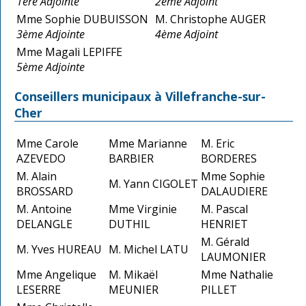
1ère Adjointe
2ème Adjoint
Mme Sophie DUBUISSON
M. Christophe AUGER
3ème Adjointe
4ème Adjoint
Mme Magali LEPIFFE
5ème Adjointe
Conseillers municipaux à Villefranche-sur-
Cher
Mme Carole
Mme Marianne
M. Eric
AZEVEDO
BARBIER
BORDERES
M. Alain
Mme Sophie
M. Yann CIGOLET
BROSSARD
DALAUDIERE
M. Antoine
Mme Virginie
M. Pascal
DELANGLE
DUTHIL
HENRIET
M. Gérald
M. Yves HUREAU
M. Michel LATU
LAUMONIER
Mme Angelique
M. Mikaël
Mme Nathalie
LESERRE
MEUNIER
PILLET