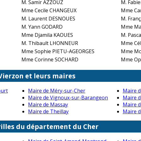
M. Samir AZZOUZ
M. Fab
Mme Cecile CHANGEUX
Mme Ca
M. Laurent DESNOUES
M. Fran
M. Yann GODARD
Mme Ma
Mme Djamila KAOUES
M. Pasc
M. Thibault LHONNEUR
Mme Cél
Mme Sophie PIETU-AGEORGES
Mme Mo
Mme Corinne SOCHARD
Mme Oph
Vierzon et leurs maires
ourt
Maire de Méry-sur-Cher
Maire 
Maire de Vignoux-sur-Barangeon
Maire d
Maire de Massay
Maire d
Maire de Theillay
Maire d
villes du département du Cher