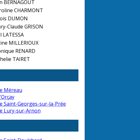
ien BERNAGOUT
roline CHARMONT
çois DUMON
ry-Claude GRISON
al LATESSA
ine MILLERIOUX
nique RENARD
elie TAIRET
de Méreau
'Orçay
e Saint-Georges-sur-la-Prée
e Lury-sur-Arnon