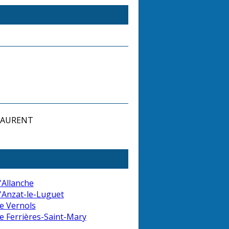
 LAURENT
'Allanche
'Anzat-le-Luguet
e Vernols
e Ferrières-Saint-Mary