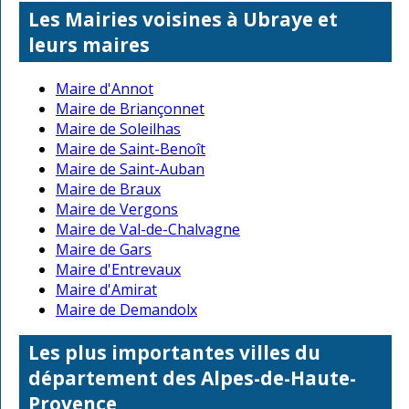
Les Mairies voisines à Ubraye et
leurs maires
Maire d'Annot
Maire de Briançonnet
Maire de Soleilhas
Maire de Saint-Benoît
Maire de Saint-Auban
Maire de Braux
Maire de Vergons
Maire de Val-de-Chalvagne
Maire de Gars
Maire d'Entrevaux
Maire d'Amirat
Maire de Demandolx
Les plus importantes villes du
département des Alpes-de-Haute-
Provence