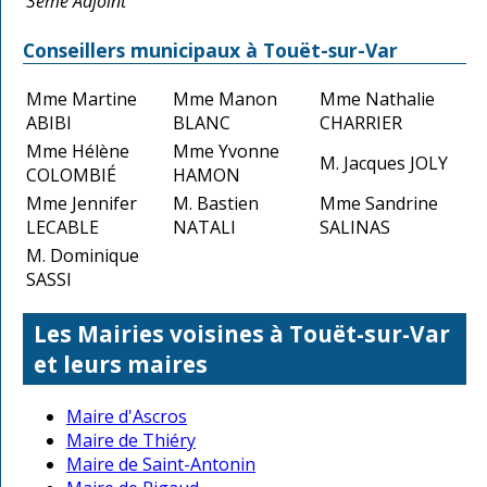
3ème Adjoint
Conseillers municipaux à Touët-sur-Var
Mme Martine
Mme Manon
Mme Nathalie
ABIBI
BLANC
CHARRIER
Mme Hélène
Mme Yvonne
M. Jacques JOLY
COLOMBIÉ
HAMON
Mme Jennifer
M. Bastien
Mme Sandrine
LECABLE
NATALI
SALINAS
M. Dominique
SASSI
Les Mairies voisines à Touët-sur-Var
et leurs maires
Maire d'Ascros
Maire de Thiéry
Maire de Saint-Antonin