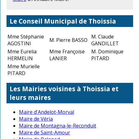
Le Conseil Municipal de Thoissia
Mme Stéphanie
M. Claude
M. Pierre BASSO
AGOSTINI
GANDILLET
Mme Eurelia
Mme Françoise
M. Dominique
HERMELIN
LANIER
PITARD
Mme Murielle
PITARD
Les Mairies voisines à Thoissia et
leurs maires
Maire d'Andelot-Morval
Maire de Véria
Maire de Montagna-le-Reconduit
Maire de Saint-Amour