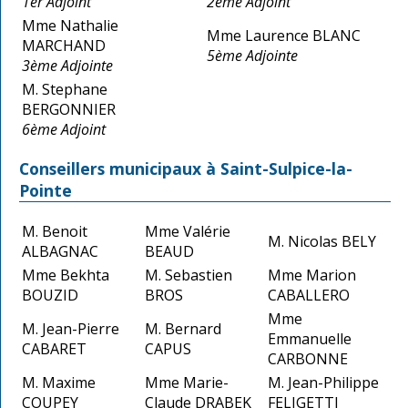
1er Adjoint
2ème Adjoint
Mme Nathalie
Mme Laurence BLANC
MARCHAND
5ème Adjointe
3ème Adjointe
M. Stephane
BERGONNIER
6ème Adjoint
Conseillers municipaux à Saint-Sulpice-la-
Pointe
M. Benoit
Mme Valérie
M. Nicolas BELY
ALBAGNAC
BEAUD
Mme Bekhta
M. Sebastien
Mme Marion
BOUZID
BROS
CABALLERO
Mme
M. Jean-Pierre
M. Bernard
Emmanuelle
CABARET
CAPUS
CARBONNE
M. Maxime
Mme Marie-
M. Jean-Philippe
COUPEY
Claude DRABEK
FELIGETTI