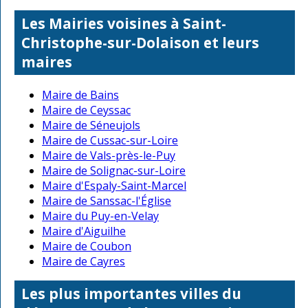
Les Mairies voisines à Saint-
Christophe-sur-Dolaison et leurs
maires
Maire de Bains
Maire de Ceyssac
Maire de Séneujols
Maire de Cussac-sur-Loire
Maire de Vals-près-le-Puy
Maire de Solignac-sur-Loire
Maire d'Espaly-Saint-Marcel
Maire de Sanssac-l'Église
Maire du Puy-en-Velay
Maire d'Aiguilhe
Maire de Coubon
Maire de Cayres
Les plus importantes villes du