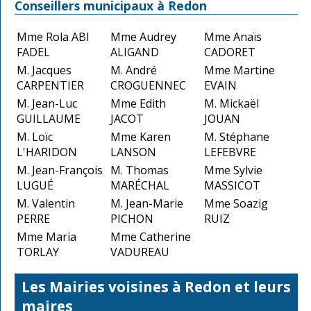
Conseillers municipaux à Redon
Mme Rola ABI
Mme Audrey
Mme Anaïs
FADEL
ALIGAND
CADORET
M. Jacques
M. André
Mme Martine
CARPENTIER
CROGUENNEC
EVAIN
M. Jean-Luc
Mme Edith
M. Mickaël
GUILLAUME
JACOT
JOUAN
M. Loïc
Mme Karen
M. Stéphane
L'HARIDON
LANSON
LEFEBVRE
M. Jean-François
M. Thomas
Mme Sylvie
LUGUÉ
MARÉCHAL
MASSICOT
M. Valentin
M. Jean-Marie
Mme Soazig
PERRE
PICHON
RUIZ
Mme Maria
Mme Catherine
TORLAY
VADUREAU
Les Mairies voisines à Redon et leurs
maires