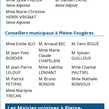
3ème Adjointe
4ème Adjoint
Mme Marie-Christine
HERRY-VRIGNAT
5ème Adjointe
Conseillers municipaux à Pleine-Fougères
Mme Emilie ALO
M. Arnaud BEC
M. Yann BIGUÉ
Mme Marie-
M. Jean-Yves
M. Sylvain
Claude
BORDIER
GUILLOUX
CHAPELAIN
M. Jean-Pierre
Mme Laëtitia
Mme Chantal
LELOUP
LENFANT
PAUTREL
M. Patrick
M. Bruno
Mme Nathalie
PETIPAS
RONDIN
RONSOUX
Mme Marilyne
TRECAN
Les Mairies voisines à Pleine-