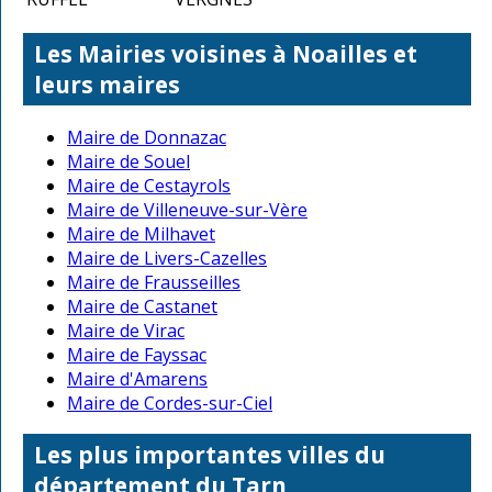
Les Mairies voisines à Noailles et
leurs maires
Maire de Donnazac
Maire de Souel
Maire de Cestayrols
Maire de Villeneuve-sur-Vère
Maire de Milhavet
Maire de Livers-Cazelles
Maire de Frausseilles
Maire de Castanet
Maire de Virac
Maire de Fayssac
Maire d'Amarens
Maire de Cordes-sur-Ciel
Les plus importantes villes du
département du Tarn