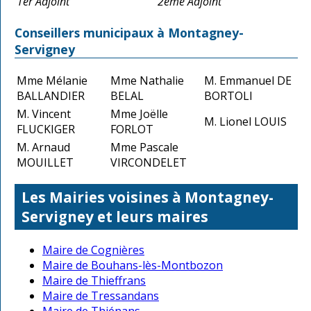
1er Adjoint
2ème Adjoint
Conseillers municipaux à Montagney-
Servigney
Mme Mélanie
Mme Nathalie
M. Emmanuel DE
BALLANDIER
BELAL
BORTOLI
M. Vincent
Mme Joëlle
M. Lionel LOUIS
FLUCKIGER
FORLOT
M. Arnaud
Mme Pascale
MOUILLET
VIRCONDELET
Les Mairies voisines à Montagney-
Servigney et leurs maires
Maire de Cognières
Maire de Bouhans-lès-Montbozon
Maire de Thieffrans
Maire de Tressandans
Maire de Thiénans