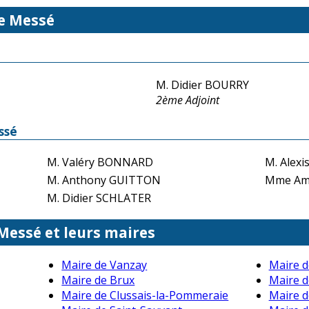
de Messé
M. Didier BOURRY
2ème Adjoint
ssé
M. Valéry BONNARD
M. Alex
M. Anthony GUITTON
Mme Am
M. Didier SCHLATER
 Messé et leurs maires
Maire de Vanzay
Maire d
Maire de Brux
Maire 
Maire de Clussais-la-Pommeraie
Maire 