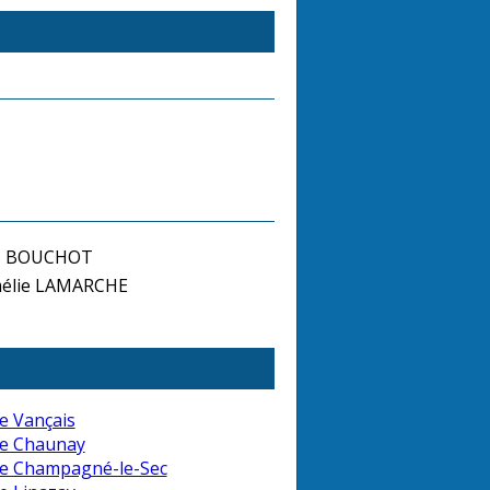
is BOUCHOT
élie LAMARCHE
e Vançais
de Chaunay
de Champagné-le-Sec