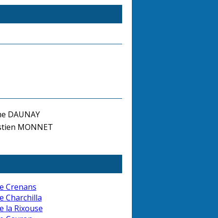
me DAUNAY
stien MONNET
e Crenans
e Charchilla
e la Rixouse