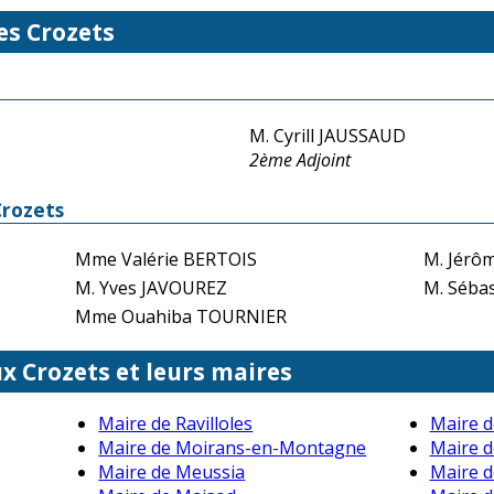
es Crozets
M. Cyrill JAUSSAUD
2ème Adjoint
Crozets
Mme Valérie BERTOIS
M. Jérô
M. Yves JAVOUREZ
M. Séba
Mme Ouahiba TOURNIER
ux Crozets et leurs maires
Maire de Ravilloles
Maire d
Maire de Moirans-en-Montagne
Maire d
Maire de Meussia
Maire d