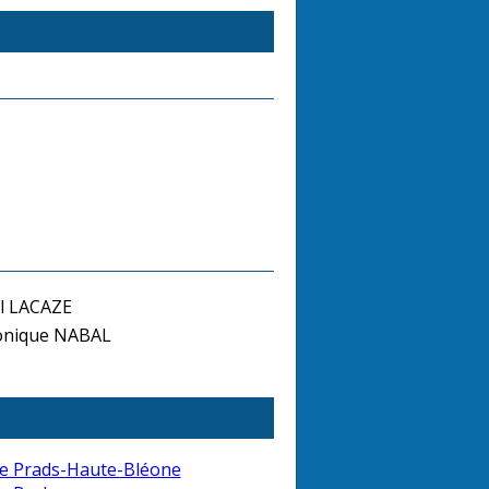
el LACAZE
nique NABAL
e Prads-Haute-Bléone